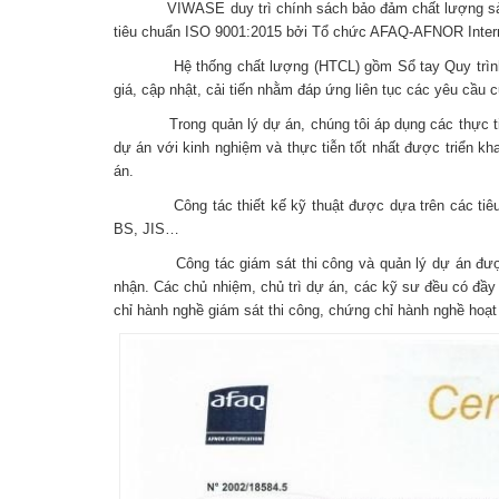
VIWASE duy trì chính sách bảo đảm chất lượng sản phẩ
tiêu chuẩn ISO 9001:2015 bởi Tổ chức AFAQ-AFNOR Intern
Hệ thống chất lượng (HTCL) gồm Sổ tay Quy trình chấ
giá, cập nhật, cải tiến nhằm đáp ứng liên tục các yêu cầu
Trong quản lý dự án, chúng tôi áp dụng các thực tiễn 
dự án với kinh nghiệm và thực tiễn tốt nhất được triển k
án.
Công tác thiết kế kỹ thuật được dựa trên các tiêu c
BS, JIS…
Công tác giám sát thi công và quản lý dự án được dựa
nhận. Các chủ nhiệm, chủ trì dự án, các kỹ sư đều có đầ
chỉ hành nghề giám sát thi công, chứng chỉ hành nghề ho