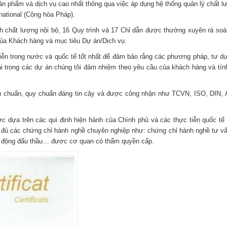
m và dịch vụ cao nhất thông qua việc áp dụng hệ thống quản lý chất l
ational (Cộng hòa Pháp).
t lượng nội bộ, 16 Quy trình và 17 Chỉ dẫn được thường xuyên rà soá
 của Khách hàng và mục tiêu Dự án/Dịch vụ.
trong nước và quốc tế tốt nhất để đảm bảo rằng các phương pháp, tư du
hai trong các dự án chúng tôi đảm nhiệm theo yêu cầu của khách hàng và tín
huẩn, quy chuẩn đáng tin cậy và được công nhận như TCVN, ISO, DIN,
 trên các qui định hiện hành của Chính phủ và các thực tiễn quốc tế
y đủ các chứng chỉ hành nghề chuyên nghiệp như: chứng chỉ hành nghề tư v
ạt động đấu thầu… được cơ quan có thẩm quyền cấp.