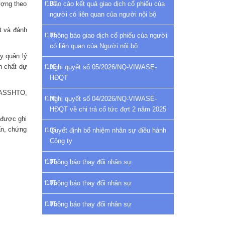
ượng theo
Báo cáo kết quả giao dịch cổ phiếu của
người có liên quan của người nội bộ
t và đánh
Thông báo giao dịch cổ phiếu của người
có liên quan của Người nội bộ
y quản lý
h chất dự
Nghị quyết số 05/2026/NQ-VIWASE-
HĐQT
 ASSHTO,
Nghị quyết số 04/2026/NQ-VIWASE-
HĐQT về chi trả cổ tức đợt 2 năm 2025
 được ghi
ấn, chứng
Quyết định bổ nhiệm nhân sự điều hành
Công ty
Thông báo thay đổi nhân sự
Thông báo thay đổi nhân sự
Thông báo thay đổi nhân sự