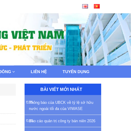
 ĐÔNG
LIÊN HỆ
TUYỂN DỤNG
BÀI VIẾT MỚI NHẤT
Thông báo của UBCK về tỷ lệ sở hữu
nước ngoài tối đa của VIWASE
Báo cáo quản trị công ty bán niên 2026