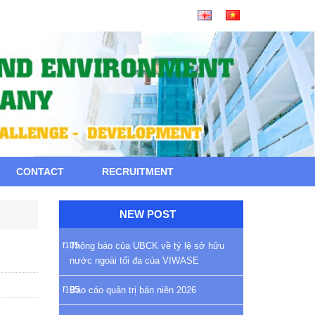
CONTACT
RECRUITMENT
NEW POST
Thông báo của UBCK về tỷ lệ sở hữu
nước ngoài tối đa của VIWASE
Báo cáo quản trị bán niên 2026