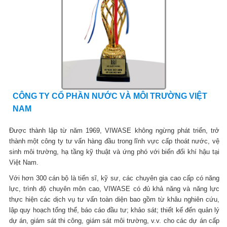
CÔNG TY CỔ PHẦN NƯỚC VÀ MÔI TRƯỜNG VIỆT
NAM
Được thành lập từ năm 1969, VIWASE không ngừng phát triển, trở
thành một công ty tư vấn hàng đầu trong lĩnh vực cấp thoát nước, vệ
sinh môi trường, hạ tầng kỹ thuật và ứng phó với biến đổi khí hậu tại
Việt Nam.
Với hơn 300 cán bộ là tiến sĩ, kỹ sư, các chuyên gia cao cấp có năng
lực, trình độ chuyên môn cao, VIWASE có đủ khả năng và năng lực
thực hiện các dịch vụ tư vấn toàn diện bao gồm từ khâu nghiên cứu,
lập quy hoạch tổng thể, báo cáo đầu tư; khảo sát; thiết kế đến quản lý
dự án, giám sát thi công, giám sát môi trường, v.v. cho các dự án cấp