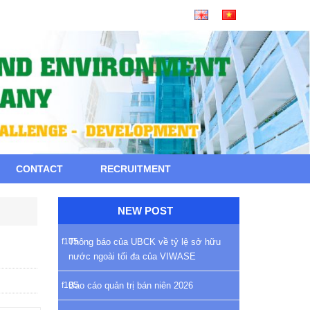
CONTACT
RECRUITMENT
NEW POST
Thông báo của UBCK về tỷ lệ sở hữu
nước ngoài tối đa của VIWASE
Báo cáo quản trị bán niên 2026