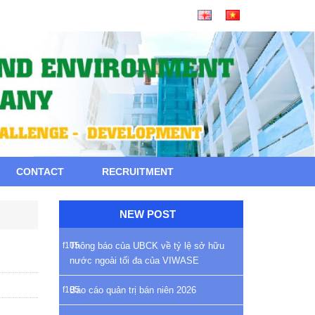
CONTACT
RECRUITMENT
NEW POST
Thông báo của UBCK về tỷ lệ sở hữu
nước ngoài tối đa của VIWASE
Báo cáo quản trị bán niên 2026