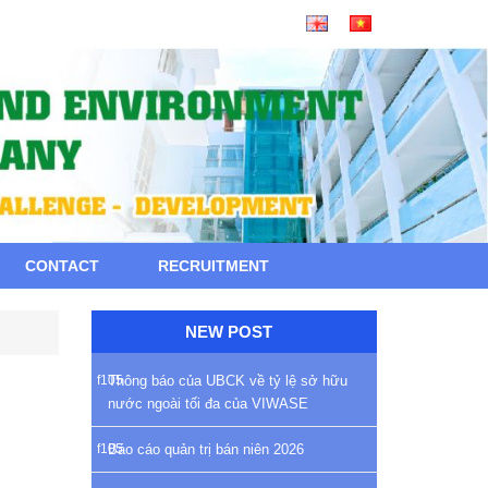
CONTACT
RECRUITMENT
NEW POST
Thông báo của UBCK về tỷ lệ sở hữu
nước ngoài tối đa của VIWASE
Báo cáo quản trị bán niên 2026