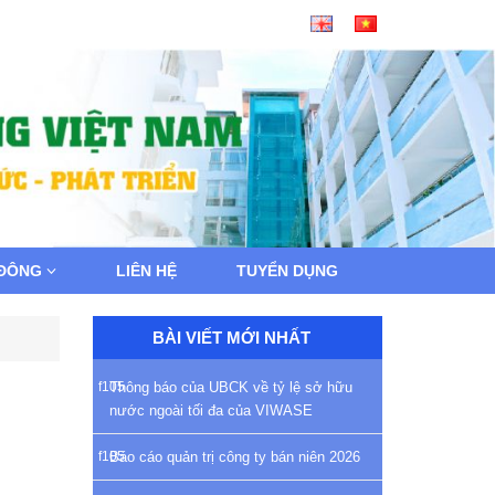
 ĐÔNG
LIÊN HỆ
TUYỂN DỤNG
BÀI VIẾT MỚI NHẤT
Thông báo của UBCK về tỷ lệ sở hữu
nước ngoài tối đa của VIWASE
Báo cáo quản trị công ty bán niên 2026