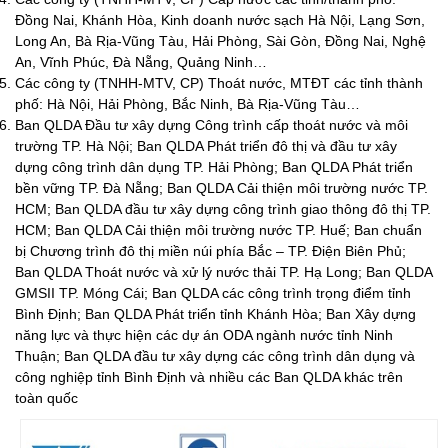
Đồng Nai, Khánh Hòa, Kinh doanh nước sạch Hà Nội, Lạng Sơn,
Long An, Bà Rịa-Vũng Tàu, Hải Phòng, Sài Gòn, Đồng Nai, Nghệ
An, Vĩnh Phúc, Đà Nẵng, Quảng Ninh…
Các công ty (TNHH-MTV, CP) Thoát nước, MTĐT các tỉnh thành
phố: Hà Nội, Hải Phòng, Bắc Ninh, Bà Rịa-Vũng Tàu…
Ban QLDA Đầu tư xây dựng Công trình cấp thoát nước và môi
trường TP. Hà Nội; Ban QLDA Phát triển đô thị và đầu tư xây
dựng công trình dân dụng TP. Hải Phòng; Ban QLDA Phát triển
bền vững TP. Đà Nẵng; Ban QLDA Cải thiện môi trường nước TP.
HCM; Ban QLDA đầu tư xây dựng công trình giao thông đô thị TP.
HCM; Ban QLDA Cải thiện môi trường nước TP. Huế; Ban chuẩn
bị Chương trình đô thị miền núi phía Bắc – TP. Điện Biên Phủ;
Ban QLDA Thoát nước và xử lý nước thải TP. Hạ Long; Ban QLDA
GMSII TP. Móng Cái; Ban QLDA các công trình trọng điểm tỉnh
Bình Định; Ban QLDA Phát triển tỉnh Khánh Hòa; Ban Xây dựng
năng lực và thực hiện các dự án ODA ngành nước tỉnh Ninh
Thuận; Ban QLDA đầu tư xây dựng các công trình dân dụng và
công nghiệp tỉnh Bình Định và nhiều các Ban QLDA khác trên
toàn quốc