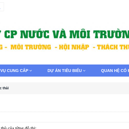
 VỤ CUNG CẤP
DỰ ÁN TIÊU BIỂU
QUAN HỆ CỔ
 thải
thù của từng đô thị;