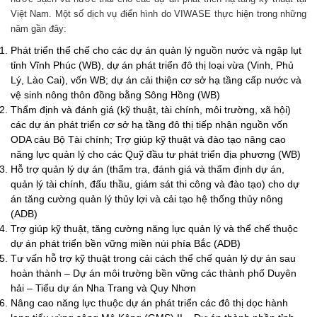
Việt Nam. Một số dịch vụ điển hình do VIWASE thực hiện trong những
năm gần đây:
Phát triển thể chế cho các dự án quản lý nguồn nước và ngập lụt
tỉnh Vĩnh Phúc (WB), dự án phát triển đô thị loại vừa (Vinh, Phủ
Lý, Lào Cai), vốn WB; dự án cải thiện cơ sở hạ tầng cấp nước và
vệ sinh nông thôn đồng bằng Sông Hồng (WB)
Thẩm định và đánh giá (kỹ thuật, tài chính, môi trường, xã hội)
các dự án phát triển cơ sở hạ tầng đô thị tiếp nhận nguồn vốn
ODA cảu Bộ Tài chính; Trợ giúp kỹ thuật và đào tạo nâng cao
năng lực quản lý cho các Quỹ đầu tư phát triển địa phương (WB)
Hỗ trợ quản lý dự án (thẩm tra, đánh giá và thẩm định dự án,
quản lý tài chính, đấu thầu, giám sát thi công và đào tạo) cho dự
án tăng cường quản lý thủy lợi và cải tạo hệ thống thủy nông
(ADB)
Trợ giúp kỹ thuật, tăng cường năng lực quản lý và thể chế thuộc
dự án phát triển bền vững miền núi phía Bắc (ADB)
Tư vấn hỗ trợ kỹ thuật trong cải cách thể chế quản lý dự án sau
hoàn thành – Dự án môi trường bền vững các thành phố Duyên
hải – Tiểu dự án Nha Trang và Quy Nhơn
Nâng cao năng lực thuộc dự án phát triển các đô thị dọc hành