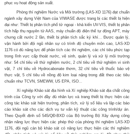
phục vụ hoạt động sản xuất.
Phòng thí nghiệm Nước và Môi trường (LAS-XD 1176) đạt chuẩn
ngành xây dựng Việt Nam của VIWASE được trang bị các thiết bị hiện
đại như: Thiết bị phân tích phổ tử ngoại - khả kiến UV-VIS, thiết bị phân
tích hấp thụ nguyên tử AAS, máy chuẩn độ điện thế tự động APT, máy
chưng cất nước 2 lần, thiết bị phân tích sắc ký khí… Được quản lý,
vận hành bởi đội ngũ nhân sự có trình độ chuyên môn cao, LAS-XD
1176 có đủ năng lực để phân tích các thí nghiệm, các chỉ tiêu phức tạp
trong lĩnh vực cấp thoát nước, vệ sinh, quản lý và xử lý môi trường
như: 54 chỉ tiêu về thử nghiệm nước, 2 chỉ tiêu về thử nghiệm vi sinh
vật, 7 chỉ tiêu về Hydrocabonate thơm, 32 chỉ tiêu về thuốc bảo vệ
thực vật, 5 chỉ tiêu về nồng độ kim loại nặng trong đất theo các tiêu
chuẩn như TCVN, SMEWW, US EPA, ISO...
Xí nghiệp Khảo sát địa hình và Xí nghiệp Khảo sát địa chất công
trình của Công ty với đầy đủ nhân lực và trang thiết bị thực hiện các
công tác khảo sát hiện trường, phân tích, xử lý số liệu và lập các báo
cáo khảo sát cho các dịch vụ tư vấn kỹ thuật các công trình/dự án.
Theo Quyết định số 545/QĐ-BXD của Bộ trưởng Bộ Xây dựng công
nhận năng lực thực hiện các phép thử của phòng thí nghiệm LAS-XD
1176, đội ngũ cán bộ khảo sát có năng lực thực hiện các thí nghiệm