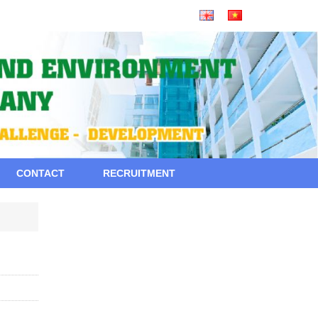
CONTACT
RECRUITMENT
NEW POST
Thông báo của UBCK về tỷ lệ sở hữu
nước ngoài tối đa của VIWASE
Báo cáo quản trị bán niên 2026