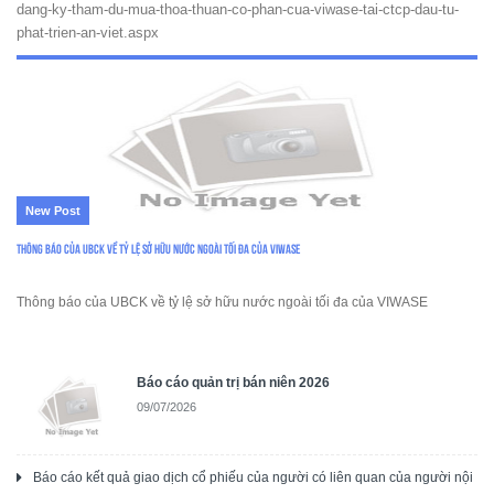
dang-ky-tham-du-mua-thoa-thuan-co-phan-cua-viwase-tai-ctcp-dau-tu-
phat-trien-an-viet.aspx
New Post
Thông báo của UBCK về tỷ lệ sở hữu nước ngoài tối đa của VIWASE
Thông báo của UBCK về tỷ lệ sở hữu nước ngoài tối đa của VIWASE
Báo cáo quản trị bán niên 2026
09/07/2026
Báo cáo kết quả giao dịch cổ phiếu của người có liên quan của người nội