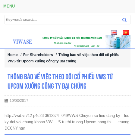
MENU
Home
/
For Shareholders
/
Thông báo về việc theo dõi cổ phiếu
VWS từ Upcom xuống công ty đại chúng
Thông báo về việc theo dõi cổ phiếu VWS từ
Upcom xuống công ty đại chúng
10/03/2017
http://vsd.vn/12-p4c23-36123/4 049/VWS-Chuyen-so-lieu-dang-ky -luu-
ky-doi-voi-chung-khoan-VW S-tu-thi-truong-Upcom-sang-thi -truong-
DCCNY.htm