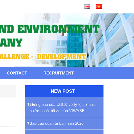
CONTACT
RECRUITMENT
NEW POST
Thông báo của UBCK về tỷ lệ sở hữu
nước ngoài tối đa của VIWASE
Báo cáo quản trị bán niên 2026