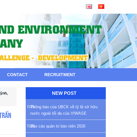
CONTACT
RECRUITMENT
NEW POST
uỳnh,
Thông báo của UBCK về tỷ lệ sở hữu
nước ngoài tối đa của VIWASE
 trấn
Báo cáo quản trị bán niên 2026