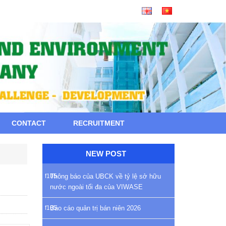
CONTACT
RECRUITMENT
NEW POST
Thông báo của UBCK về tỷ lệ sở hữu
nước ngoài tối đa của VIWASE
Báo cáo quản trị bán niên 2026