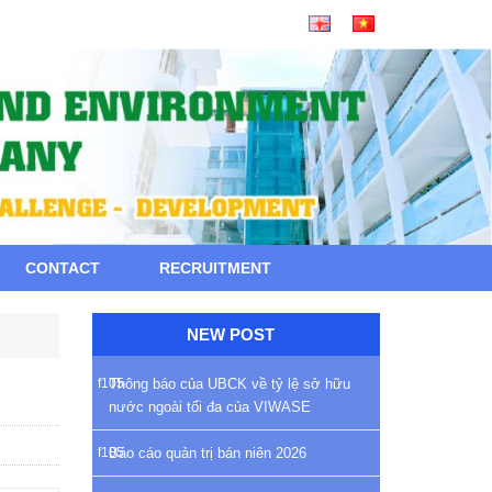
CONTACT
RECRUITMENT
NEW POST
Thông báo của UBCK về tỷ lệ sở hữu
nước ngoài tối đa của VIWASE
Báo cáo quản trị bán niên 2026