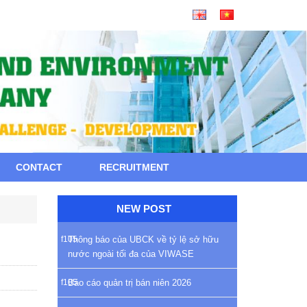
CONTACT
RECRUITMENT
NEW POST
Thông báo của UBCK về tỷ lệ sở hữu
nước ngoài tối đa của VIWASE
Báo cáo quản trị bán niên 2026