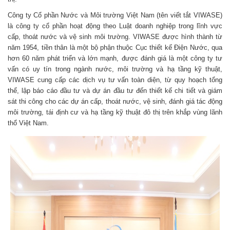
Công ty Cổ phần Nước và Môi trường Việt Nam (tên viết tắt VIWASE)
là công ty cổ phần hoạt động theo Luật doanh nghiệp trong lĩnh vực
cấp, thoát nước và vệ sinh môi trường. VIWASE được hình thành từ
năm 1954, tiền thân là một bộ phận thuộc Cục thiết kế Điện Nước, qua
hơn 60 năm phát triển và lớn mạnh, được đánh giá là một công ty tư
vấn có uy tín trong ngành nước, môi trường và hạ tầng kỹ thuật,
VIWASE cung cấp các dịch vụ tư vấn toàn diện, từ quy hoạch tổng
thể, lập báo cáo đầu tư và dự án đầu tư đến thiết kế chi tiết và giám
sát thi công cho các dự án cấp, thoát nước, vệ sinh, đánh giá tác động
môi trường, tái định cư và hạ tầng kỹ thuật đô thị trên khắp vùng lãnh
thổ Việt Nam.