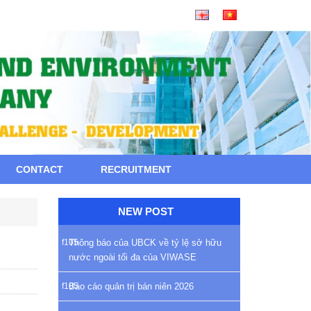
CONTACT
RECRUITMENT
NEW POST
Thông báo của UBCK về tỷ lệ sở hữu
nước ngoài tối đa của VIWASE
Báo cáo quản trị bán niên 2026