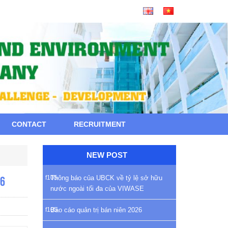
CONTACT
RECRUITMENT
NEW POST
Thông báo của UBCK về tỷ lệ sở hữu
16
nước ngoài tối đa của VIWASE
Báo cáo quản trị bán niên 2026