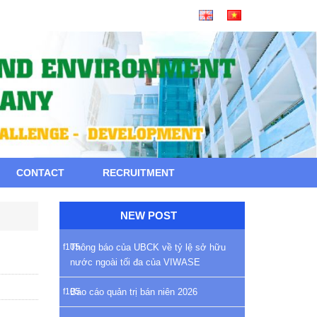
CONTACT
RECRUITMENT
NEW POST
Thông báo của UBCK về tỷ lệ sở hữu
nước ngoài tối đa của VIWASE
Báo cáo quản trị bán niên 2026