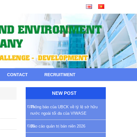
CONTACT
RECRUITMENT
NEW POST
Thông báo của UBCK về tỷ lệ sở hữu
nước ngoài tối đa của VIWASE
Báo cáo quản trị bán niên 2026